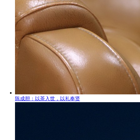
陈成胆：以茶入世，以礼奉贤