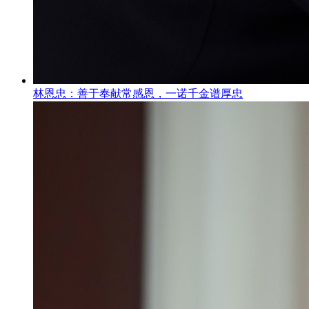
林恩忠：善于奉献常感恩，一诺千金谱厚忠