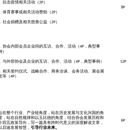
2.
抗击疫情相关活动（
）
2P
8
P
3.
体育赛事或相关活动赞助（
）
2P
4.
社会捐赠及相关慈善公益（
）
2P
1.
协会内部会员企业间的互访、合作、活动（
，典型事
4P
例）
2.
与外部协会及企业的互访、合作、活动（
，典型事例）
4P
12P
3.
相关签约仪式、战略合作、商务洽谈、会务活动、展会展
览等（
）
4P
站在整个行业、产业链角度，站在历史发展与文化兴国的角
度，站在自然规律和以玉比德的角度，结合协会发展历程和
6P
十四五政策导向，写一篇具有跨时代意义的深度解读文章，
以启迪发展智慧，
引导行业未来。