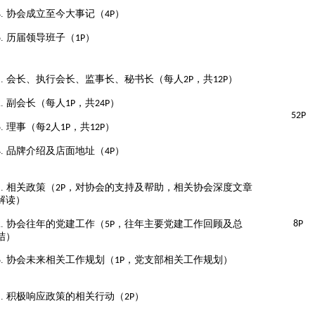
4.
协会成立至今大事记（
）
4P
5.
历届领导班子（
）
1P
1.
会长、执行会长、监事长、秘书长（每人
，共
）
2P
12P
2.
副会长（每人
，共
）
1P
24P
52
P
3.
理事（每
人
，共
）
2
1P
12P
4.
品牌介绍及店面地址
（
）
4P
1.
相关政策（
，对协会的支持及帮助，相关协会深度文章
2P
解读）
2.
协会往年的党建工作（
，往年主要党建工作回顾及总
8P
5P
结）
3.
协会未来相关工作规划（
，党支部相关工作规划）
1P
1.
积极响应政策的相关行动（
）
2P