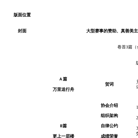
版面位置
封面
大型赛事的赞助、真善美主
卷首
篇（
3
篇
A
贺词
万里送行舟
协会介绍
组织架构
篇
自律公约
B
更上一层楼
成绩荣誉