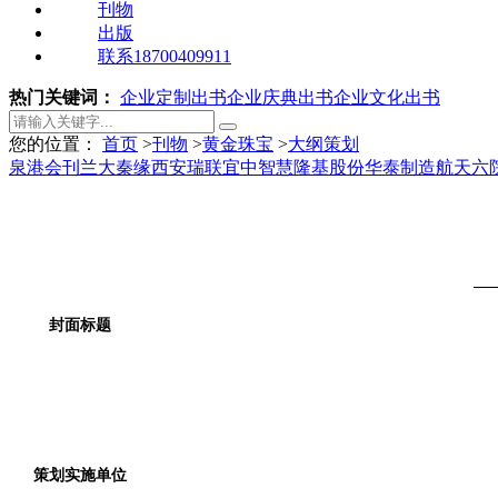
刊物
出版
联系18700409911
热门关键词：
企业定制出书
企业庆典出书
企业文化出书
您的位置：
首页
>
刊物
>
黄金珠宝
>
大纲策划
泉港会刊
兰大秦缘
西安瑞联
宜中智慧
隆基股份
华泰制造
航天六
—
封面标题
策划实施单位