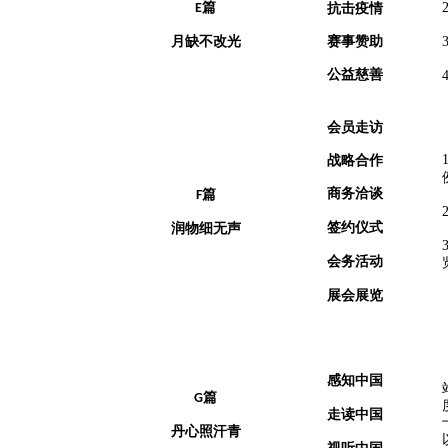
篇
E
抗击疫情
月缺不改光
赛事赞助
公益慈善
会员走访
战略合作
商务洽谈
篇
F
签约仪式
润物细无声
会务活动
展会展览
感知中国
篇
G
走读中国
丹心照汗青