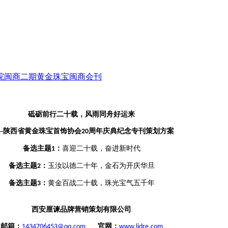
院
闽商二期
黄金珠宝
闽商会刊
砥砺前行二十载，风雨同舟好运来
—陕西省黄金珠宝首饰协会
周年庆典纪念专刊策划方案
20
备选主题
：
喜迎二十载，奋进新时代
1
备选主题
：
玉汝以德二十年，金石为开庆华旦
2
备选主题
：
黄金百战二十载，珠光宝气五千年
3
西安厘谏品牌营销策划有限公司
邮箱：
官网：
1434706453@qq.com
www.ljdre.com