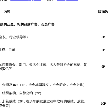
内容
版面数
题的凸显、相关品牌广告、会员广告
会长、行业领导等）
3P
版权、目录
2P
兄弟商协会、部门、知名企业家、名人等对协会的祝福、贺
6P
词贺信等；
1.
介绍及
（
，协会标识释义，协会简介，协会文化）
logo
1P
2.
组织架构、自律公约（
）
2P
3.
所获成绩（
，在历年的发展过程中取得的成绩、成就、
2P
10P
荣誉等）